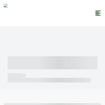
----- ----- -- ------ ---- ---- -- ----- -----
----- --- ------
----- -----
----- ----- -- ------ ---- ---- -- ----- ----- ----- --- ------