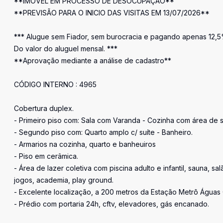
**IMÓVEL EM PROCESSO DE DESOCUPAÇÃO**
**PREVISÃO PARA O INICIO DAS VISITAS EM 13/07/2026**
*** Alugue sem Fiador, sem burocracia e pagando apenas 12,
Do valor do aluguel mensal. ***
**Aprovação mediante a análise de cadastro**
CÓDIGO INTERNO : 4965
Cobertura duplex.
- Primeiro piso com: Sala com Varanda - Cozinha com área de s
- Segundo piso com: Quarto amplo c/ suíte - Banheiro.
- Armarios na cozinha, quarto e banheuiros
- Piso em cerâmica.
- Área de lazer coletiva com piscina adulto e infantil, sauna, s
jogos, academia, play ground.
- Excelente localização, a 200 metros da Estação Metrô Águas 
- Prédio com portaria 24h, cftv, elevadores, gás encanado.