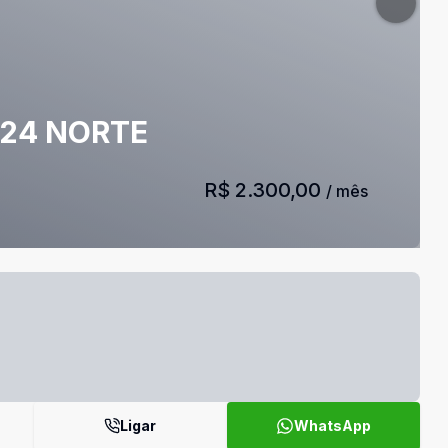
 24 NORTE
R$ 2.300,00
/ mês
Ligar
WhatsApp