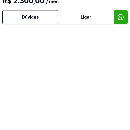
R$ 2.300,00
/ mês
Dúvidas
Ligar