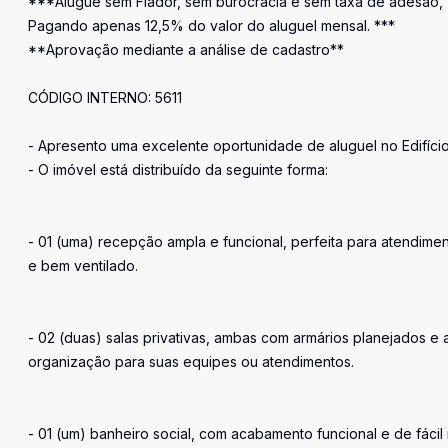
***Alugue sem Fiador, sem burocracia e sem taxa de adesão,
Pagando apenas 12,5% do valor do aluguel mensal. ***
**Aprovação mediante a análise de cadastro**
CÓDIGO INTERNO: 5611
- Apresento uma excelente oportunidade de aluguel no Edifício B
- O imóvel está distribuído da seguinte forma:
- 01 (uma) recepção ampla e funcional, perfeita para atendime
e bem ventilado.
- 02 (duas) salas privativas, ambas com armários planejados e 
organização para suas equipes ou atendimentos.
- 01 (um) banheiro social, com acabamento funcional e de fáci