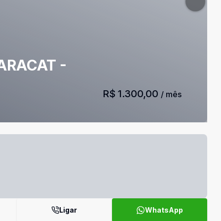
ARACAT -
R$ 1.300,00
/ mês
Ligar
WhatsApp