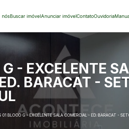
 nós
Buscar imóvel
Anunciar imóvel
Contato
Ouvidoria
Manual
 G - EXCELENTE S
ED. BARACAT - SE
UL
 01 BLOCO G - EXCELENTE SALA COMERCIAL - ED. BARACAT - SE