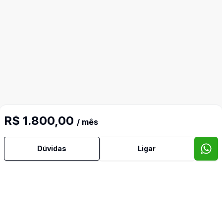
R$ 1.800,00
/ mês
Imóveis semelhantes
Dúvidas
Ligar
Confira imóveis semelhantes
Cód:
AC4015
Comparar
Có