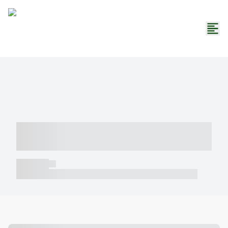
----- ----- -- ------ ---- ---- -- ----- -----
----- --- ------
----- -----
----- ----- -- ------ ---- ---- -- ----- ----- ----- --- ------