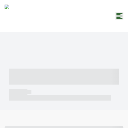
----- ----- -- ------ ---- ---- -- ----- -----
----- --- ------
----- -----
----- ----- -- ------ ---- ---- -- ----- ----- ----- --- ------