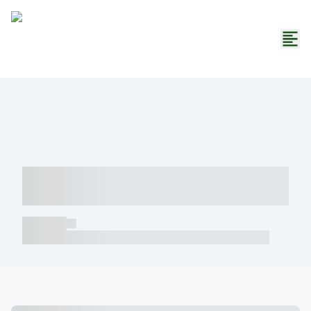
----- ----- -- ------ ---- ---- -- ----- -----
----- --- ------
----- -----
----- ----- -- ------ ---- ---- -- ----- ----- ----- --- ------