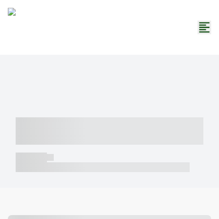
----- ----- -- ------ ---- ---- -- ----- -----
----- --- ------
----- -----
----- ----- -- ------ ---- ---- -- ----- ----- ----- --- ------