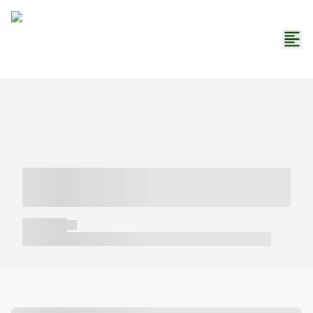
----- ----- -- ------ ---- ---- -- ----- -----
----- --- ------
----- -----
----- ----- -- ------ ---- ---- -- ----- ----- ----- --- ------