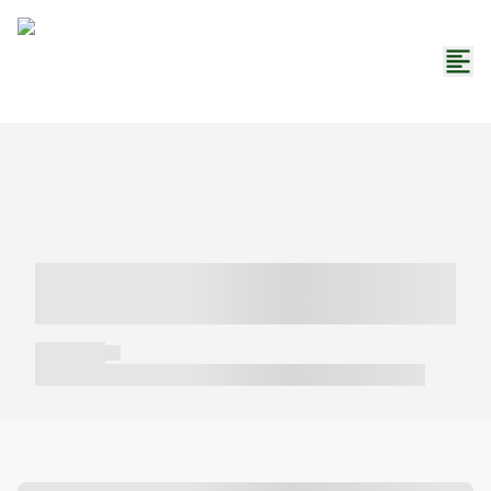
----- ----- -- ------ ---- ---- -- ----- -----
----- --- ------
----- -----
----- ----- -- ------ ---- ---- -- ----- ----- ----- --- ------