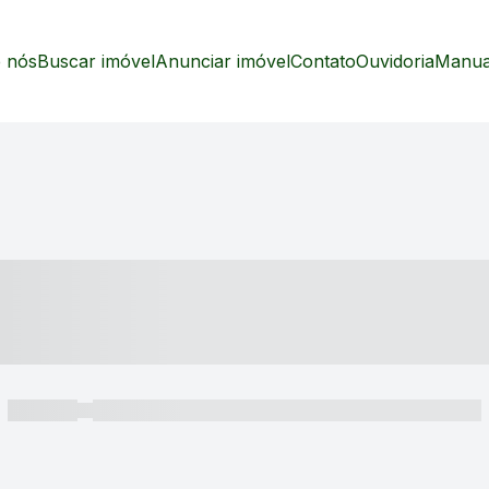
 nós
Buscar imóvel
Anunciar imóvel
Contato
Ouvidoria
Manual
----- ---- ---- -- ----
----- -----
----- ----- -- ------ ---- ---- -- ----- ----- ----- --- ------