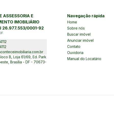
 ASSESSORIA E
Navegação rápida
ENTO IMOBILIÁRIO
Home
 26.977.553/0001-92
Sobre nós
DF
Buscar imóvel
Anunciar imóvel
4112
Contato
4112
conteceimobiliaria.com.br
Ouvidoria
oco B, Loja 61/69, Ed. Park
Manual do Locatário
este, Brasília - DF - 70673-