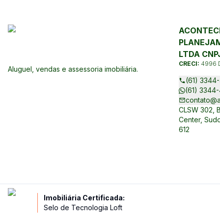
ACONTECE
PLANEJAM
LTDA CNPJ
CRECI:
4996 
Aluguel, vendas e assessoria imobiliária.
(61) 3344-
(61) 3344-
contato@a
CLSW 302, Bl
Center, Sudo
612
Imobiliária Certificada:
Selo de Tecnologia Loft