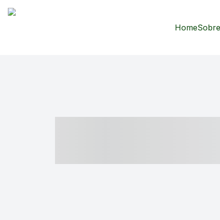
Home
Sobre
----- ----- -- -
- ------