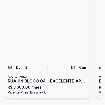
Dorm
2
65
m²
Apartamento
Apa
RUA 04 BLOCO 04 - EXCELENTE APTO
EX
R$ 3.600,00
/ mês
R$ 
2 QTOS, SENDO 1 SUÍTE MOBILIADO -
VA
Vicente Pires, Brasília - DF
Vice
RES. MONTE CARLO
DE