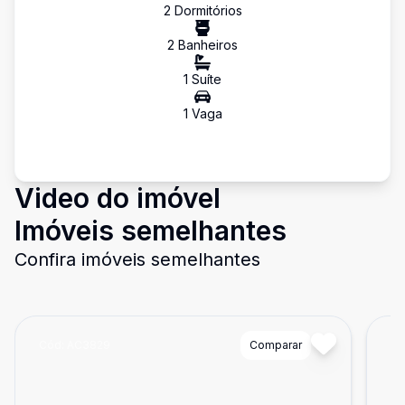
2
Dormitório
s
2
Banheiro
s
1
Suíte
1
Vaga
Video do imóvel
Imóveis semelhantes
Confira imóveis semelhantes
Cód:
AC3829
Comparar
Có