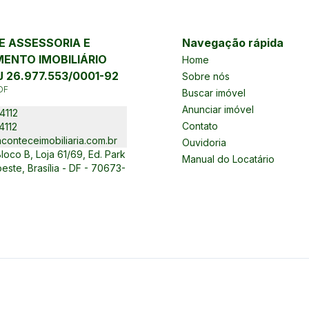
 ASSESSORIA E
Navegação rápida
ENTO IMOBILIÁRIO
Home
 26.977.553/0001-92
Sobre nós
DF
Buscar imóvel
Anunciar imóvel
4112
Contato
4112
conteceimobiliaria.com.br
Ouvidoria
oco B, Loja 61/69, Ed. Park
Manual do Locatário
este, Brasília - DF - 70673-