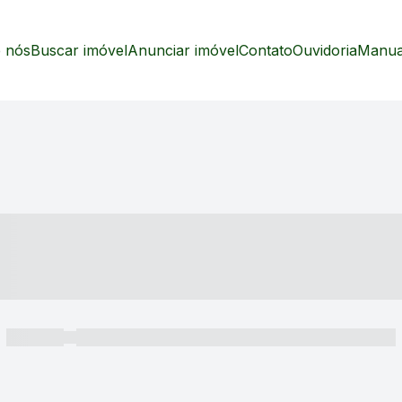
 nós
Buscar imóvel
Anunciar imóvel
Contato
Ouvidoria
Manual
----- ---- ---- -- ----
----- -----
----- ----- -- ------ ---- ---- -- ----- ----- ----- --- ------