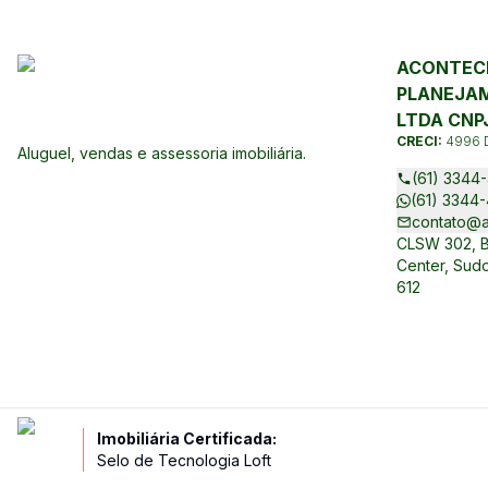
ACONTECE
PLANEJAM
LTDA CNPJ
CRECI:
4996 
Aluguel, vendas e assessoria imobiliária.
(61) 3344-
(61) 3344-
contato@a
CLSW 302, Bl
Center, Sudo
612
Imobiliária Certificada:
Selo de Tecnologia Loft