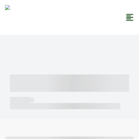
----- ----- -- ------ ---- ---- -- ----- -----
----- --- ------
----- -----
----- ----- -- ------ ---- ---- -- ----- ----- ----- --- ------