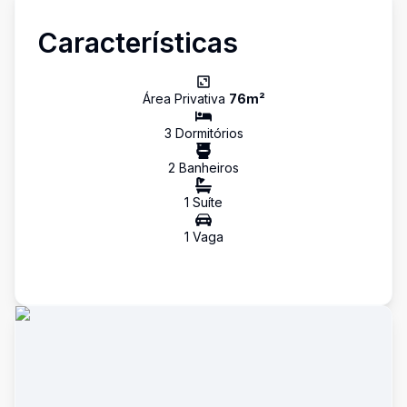
Características
Área Privativa
76
m²
3
Dormitório
s
2
Banheiro
s
1
Suíte
1
Vaga