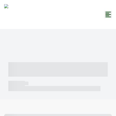
----- ----- -- ------ ---- ---- -- ----- -----
----- --- ------
----- -----
----- ----- -- ------ ---- ---- -- ----- ----- ----- --- ------