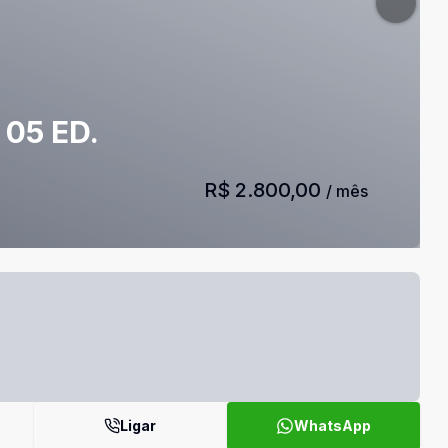
05 ED.
R$ 2.800,00
/ mês
Ligar
WhatsApp