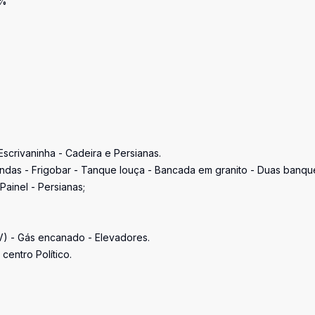
5%
scrivaninha - Cadeira e Persianas.
das - Frigobar - Tanque louça - Bancada em granito - Duas banque
ainel - Persianas;
V) - Gás encanado - Elevadores.
centro Político.