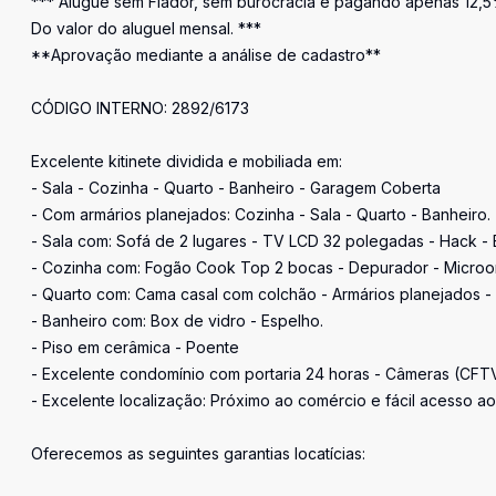
*** Alugue sem Fiador, sem burocracia e pagando apenas 12,
Do valor do aluguel mensal. ***
**Aprovação mediante a análise de cadastro**
CÓDIGO INTERNO: 2892/6173
Excelente kitinete dividida e mobiliada em:
- Sala - Cozinha - Quarto - Banheiro - Garagem Coberta
- Com armários planejados: Cozinha - Sala - Quarto - Banheiro.
- Sala com: Sofá de 2 lugares - TV LCD 32 polegadas - Hack - E
- Cozinha com: Fogão Cook Top 2 bocas - Depurador - Microon
- Quarto com: Cama casal com colchão - Armários planejados - P
- Banheiro com: Box de vidro - Espelho.
- Piso em cerâmica - Poente
- Excelente condomínio com portaria 24 horas - Câmeras (CFT
- Excelente localização: Próximo ao comércio e fácil acesso ao 
Oferecemos as seguintes garantias locatícias: