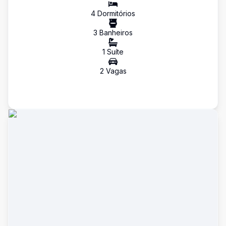
4
Dormitório
s
3
Banheiro
s
1
Suíte
2
Vaga
s