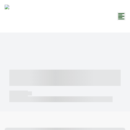
----- ----- -- ------ ---- ---- -- ----- -----
----- --- ------
----- -----
----- ----- -- ------ ---- ---- -- ----- ----- ----- --- ------