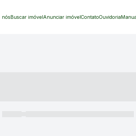
 nós
Buscar imóvel
Anunciar imóvel
Contato
Ouvidoria
Manual
----- ---- ---- -- ----
----- -----
----- ----- -- ------ ---- ---- -- ----- ----- ----- --- ------