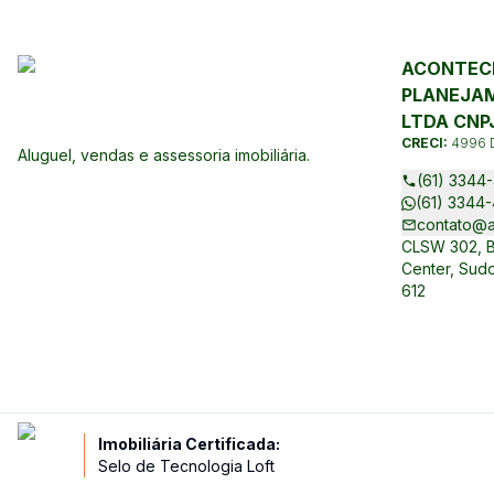
ACONTECE
PLANEJAM
LTDA CNPJ
CRECI:
4996 
Aluguel, vendas e assessoria imobiliária.
(61) 3344-
(61) 3344-
contato@a
CLSW 302, Bl
Center, Sudo
612
Imobiliária Certificada:
Selo de Tecnologia Loft