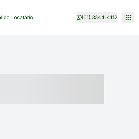
 do Locatário
(61) 3344-4112
- ----- ----- --