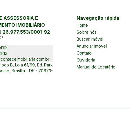
 ASSESSORIA E
Navegação rápida
ENTO IMOBILIÁRIO
Home
 26.977.553/0001-92
Sobre nós
DF
Buscar imóvel
Anunciar imóvel
4112
Contato
4112
conteceimobiliaria.com.br
Ouvidoria
oco B, Loja 61/69, Ed. Park
Manual do Locatário
este, Brasília - DF - 70673-