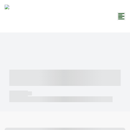
----- ----- -- ------ ---- ---- -- ----- -----
----- --- ------
----- -----
----- ----- -- ------ ---- ---- -- ----- ----- ----- --- ------