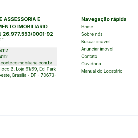
 ASSESSORIA E
Navegação rápida
ENTO IMOBILIÁRIO
Home
 26.977.553/0001-92
Sobre nós
DF
Buscar imóvel
Anunciar imóvel
4112
Contato
4112
conteceimobiliaria.com.br
Ouvidoria
oco B, Loja 61/69, Ed. Park
Manual do Locatário
este, Brasília - DF - 70673-