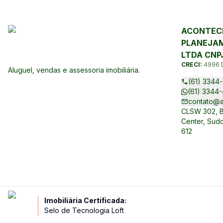
ACONTECE
PLANEJAM
LTDA CNPJ
CRECI:
4996 
Aluguel, vendas e assessoria imobiliária.
(61) 3344-
(61) 3344-
contato@a
CLSW 302, Bl
Center, Sudo
612
Imobiliária Certificada:
Selo de Tecnologia Loft