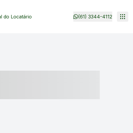
 do Locatário
(61) 3344-4112
- ----- ----- --