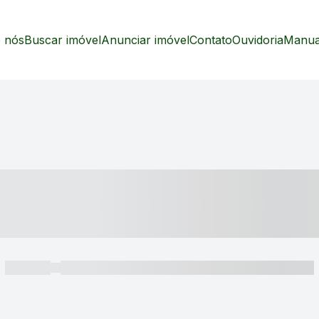
 nós
Buscar imóvel
Anunciar imóvel
Contato
Ouvidoria
Manual
----- ---- ---- -- ----
----- -----
----- ----- -- ------ ---- ---- -- ----- ----- ----- --- ------