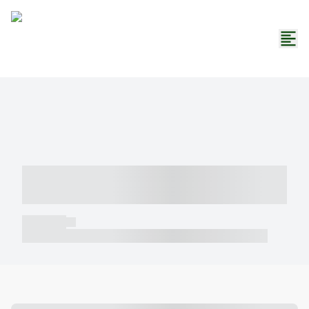
----- ----- -- ------ ---- ---- -- ----- -----
----- --- ------
----- -----
----- ----- -- ------ ---- ---- -- ----- ----- ----- --- ------