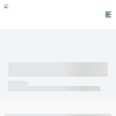
----- ----- -- ------ ---- ---- -- ----- -----
----- --- ------
----- -----
----- ----- -- ------ ---- ---- -- ----- ----- ----- --- ------