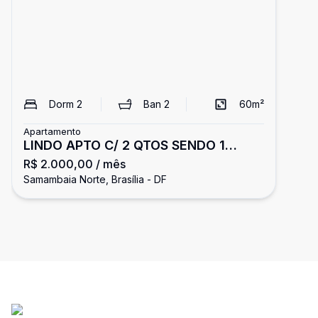
Dorm
2
Ban
2
60
m²
Apartamento
LINDO APTO C/ 2 QTOS SENDO 1
R$ 2.000,00
/ mês
SUÍTE C/ GARAGEM - RESIDENCIAL
Samambaia Norte, Brasília - DF
JADE - SAMAMBAIA NORTE