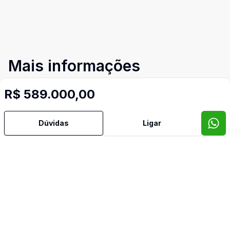
Mais informações
R$ 589.000,00
Área de Serviço
Banheiro Social
Dúvidas
Ligar
Churrasqueira
Cozinha
Dependência de Empregada
Piscina