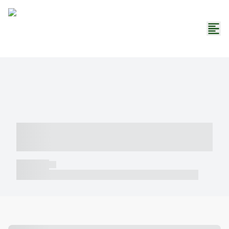
----- ----- -- ------ ---- ---- -- ----- -----
----- --- ------
----- -----
----- ----- -- ------ ---- ---- -- ----- ----- ----- --- ------