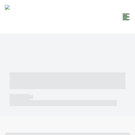
----- ----- -- ------ ---- ---- -- ----- -----
----- --- ------
----- -----
----- ----- -- ------ ---- ---- -- ----- ----- ----- --- ------