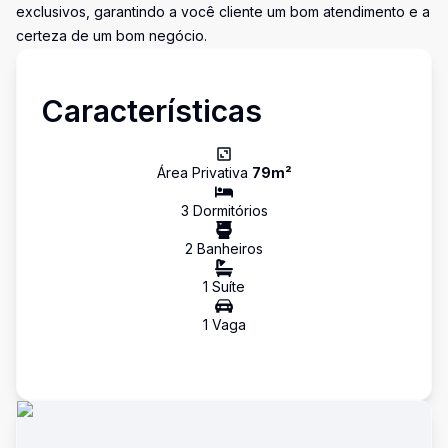
exclusivos, garantindo a você cliente um bom atendimento e a
certeza de um bom negócio.
Características
Área Privativa
79
m²
3
Dormitório
s
2
Banheiro
s
1
Suíte
1
Vaga