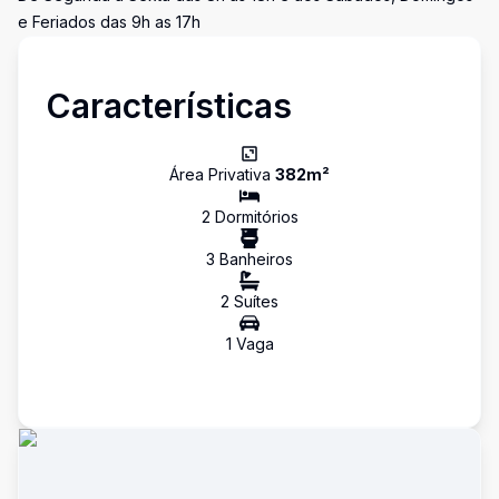
e Feriados das 9h as 17h
Características
Área Privativa
382
m²
2
Dormitório
s
3
Banheiro
s
2
Suíte
s
1
Vaga