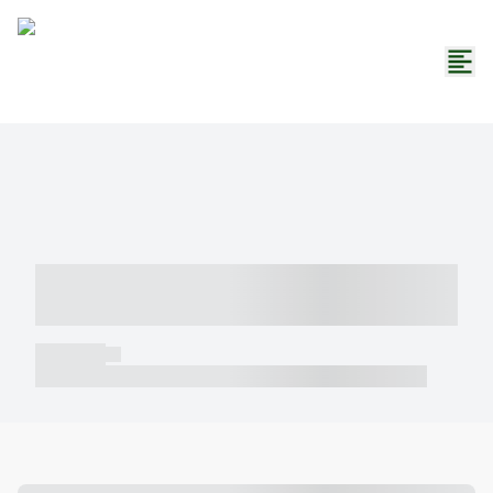
----- ----- -- ------ ---- ---- -- ----- -----
----- --- ------
----- -----
----- ----- -- ------ ---- ---- -- ----- ----- ----- --- ------