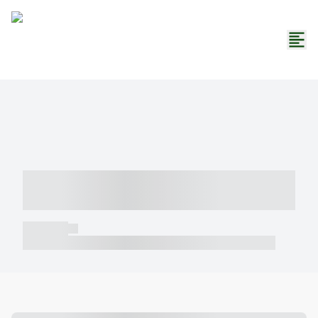
----- ----- -- ------ ---- ---- -- ----- -----
----- --- ------
----- -----
----- ----- -- ------ ---- ---- -- ----- ----- ----- --- ------