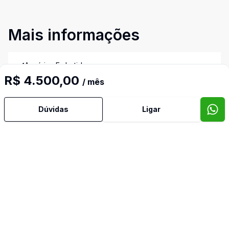
Mais informações
Armários Embutidos
R$ 4.500,00
/ mês
Banheiro Social
Dúvidas
Ligar
Dependência de Empregada
Piscina
Video do imóvel
Imóveis semelhantes
Confira imóveis semelhantes