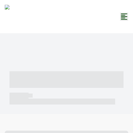
----- ----- -- ------ ---- ---- -- ----- -----
----- --- ------
----- -----
----- ----- -- ------ ---- ---- -- ----- ----- ----- --- ------