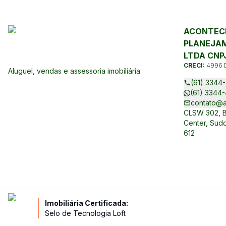
ACONTECE
PLANEJAM
LTDA CNPJ
CRECI:
4996 
Aluguel, vendas e assessoria imobiliária.
(61) 3344-
(61) 3344-
contato@a
CLSW 302, Bl
Center, Sudo
612
Imobiliária Certificada:
Selo de Tecnologia Loft