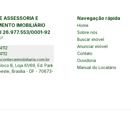
 ASSESSORIA E
Navegação rápida
ENTO IMOBILIÁRIO
Home
 26.977.553/0001-92
Sobre nós
DF
Buscar imóvel
Anunciar imóvel
4112
Contato
4112
conteceimobiliaria.com.br
Ouvidoria
oco B, Loja 61/69, Ed. Park
Manual do Locatário
este, Brasília - DF - 70673-