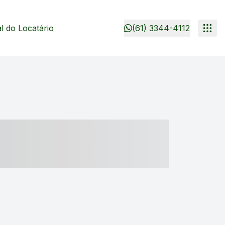
 do Locatário
(61) 3344-4112
- ----- ----- --