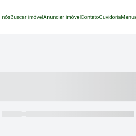
 nós
Buscar imóvel
Anunciar imóvel
Contato
Ouvidoria
Manual
----- ---- ---- -- ----
----- -----
----- ----- -- ------ ---- ---- -- ----- ----- ----- --- ------