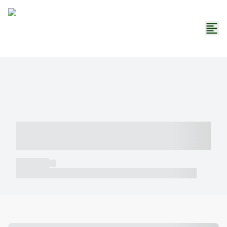
----- ----- -- ------ ---- ---- -- ----- -----
----- --- ------
----- -----
----- ----- -- ------ ---- ---- -- ----- ----- ----- --- ------