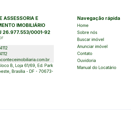
 ASSESSORIA E
Navegação rápida
ENTO IMOBILIÁRIO
Home
 26.977.553/0001-92
Sobre nós
DF
Buscar imóvel
Anunciar imóvel
4112
Contato
4112
conteceimobiliaria.com.br
Ouvidoria
oco B, Loja 61/69, Ed. Park
Manual do Locatário
este, Brasília - DF - 70673-