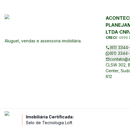
ACONTECE
PLANEJAM
LTDA CNPJ
CRECI:
4996 
Aluguel, vendas e assessoria imobiliária.
(61) 3344-
(61) 3344-
contato@a
CLSW 302, Bl
Center, Sudo
612
Imobiliária Certificada:
Selo de Tecnologia Loft