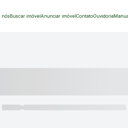
 nós
Buscar imóvel
Anunciar imóvel
Contato
Ouvidoria
Manual
----- ---- ---- -- ----
----- -----
----- ----- -- ------ ---- ---- -- ----- ----- ----- --- ------