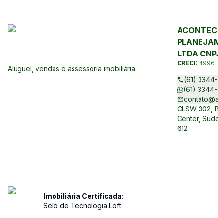
ACONTECE
PLANEJAM
LTDA CNPJ
CRECI:
4996 
Aluguel, vendas e assessoria imobiliária.
(61) 3344-
(61) 3344-
contato@a
CLSW 302, Bl
Center, Sudo
612
Imobiliária Certificada:
Selo de Tecnologia Loft