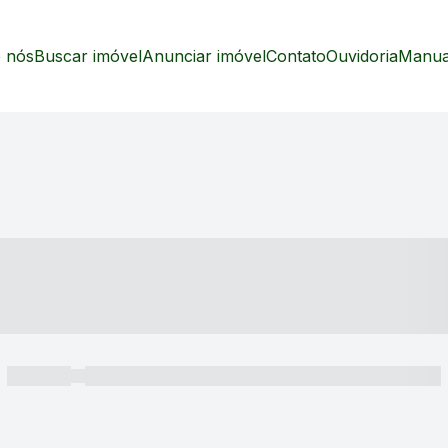
 nós
Buscar imóvel
Anunciar imóvel
Contato
Ouvidoria
Manual
----- ---- ---- -- ----
----- -----
----- ----- -- ------ ---- ---- -- ----- ----- ----- --- ------