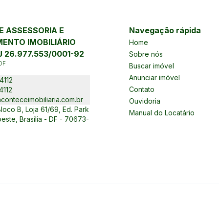
 ASSESSORIA E
Navegação rápida
ENTO IMOBILIÁRIO
Home
 26.977.553/0001-92
Sobre nós
DF
Buscar imóvel
Anunciar imóvel
4112
Contato
4112
conteceimobiliaria.com.br
Ouvidoria
oco B, Loja 61/69, Ed. Park
Manual do Locatário
este, Brasília - DF - 70673-