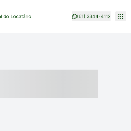
 do Locatário
(61) 3344-4112
- ----- ----- --