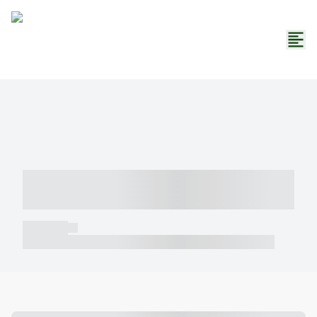
----- ----- -- ------ ---- ---- -- ----- -----
----- --- ------
----- -----
----- ----- -- ------ ---- ---- -- ----- ----- ----- --- ------