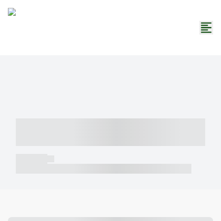
----- ----- -- ------ ---- ---- -- ----- -----
----- --- ------
----- -----
----- ----- -- ------ ---- ---- -- ----- ----- ----- --- ------