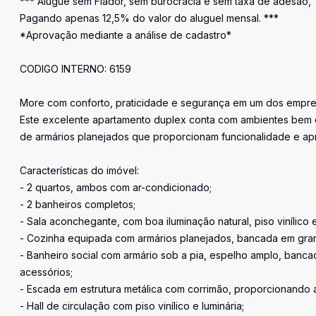
*** Alugue sem Fiador, sem burocracia e sem taxa de adesão,
Pagando apenas 12,5% do valor do aluguel mensal. ***
*Aprovação mediante a análise de cadastro*
CODIGO INTERNO: 6159
More com conforto, praticidade e segurança em um dos empr
Este excelente apartamento duplex conta com ambientes bem di
de armários planejados que proporcionam funcionalidade e apr
Características do imóvel:
- 2 quartos, ambos com ar-condicionado;
- 2 banheiros completos;
- Sala aconchegante, com boa iluminação natural, piso vinílico 
- Cozinha equipada com armários planejados, bancada em granito
- Banheiro social com armário sob a pia, espelho amplo, banca
acessórios;
- Escada em estrutura metálica com corrimão, proporcionando a
- Hall de circulação com piso vinílico e luminária;