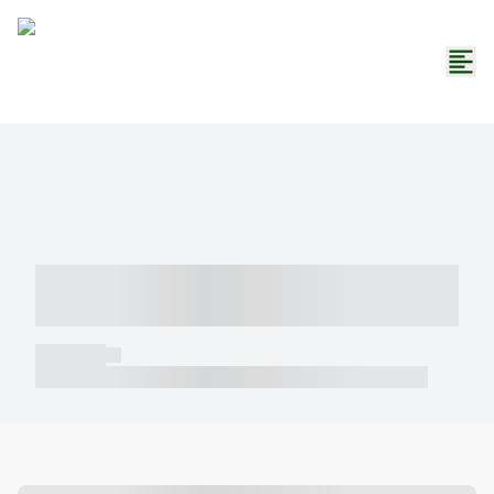
----- ----- -- ------ ---- ---- -- ----- -----
----- --- ------
----- -----
----- ----- -- ------ ---- ---- -- ----- ----- ----- --- ------