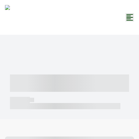
----- ----- -- ------ ---- ---- -- ----- -----
----- --- ------
----- -----
----- ----- -- ------ ---- ---- -- ----- ----- ----- --- ------