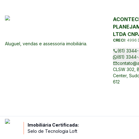
ACONTECE
PLANEJAM
LTDA CNPJ
CRECI:
4996 
Aluguel, vendas e assessoria imobiliária.
(61) 3344-
(61) 3344-
contato@a
CLSW 302, Bl
Center, Sudo
612
Imobiliária Certificada:
Selo de Tecnologia Loft