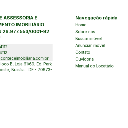
 ASSESSORIA E
Navegação rápida
ENTO IMOBILIÁRIO
Home
 26.977.553/0001-92
Sobre nós
DF
Buscar imóvel
Anunciar imóvel
4112
Contato
4112
conteceimobiliaria.com.br
Ouvidoria
oco B, Loja 61/69, Ed. Park
Manual do Locatário
este, Brasília - DF - 70673-