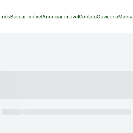
 nós
Buscar imóvel
Anunciar imóvel
Contato
Ouvidoria
Manual
----- ---- ---- -- ----
----- -----
----- ----- -- ------ ---- ---- -- ----- ----- ----- --- ------