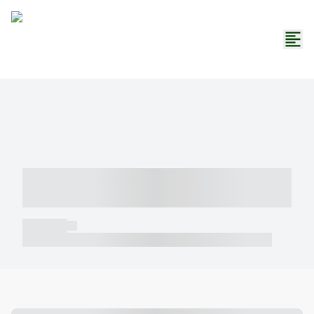
----- ----- -- ------ ---- ---- -- ----- -----
----- --- ------
----- -----
----- ----- -- ------ ---- ---- -- ----- ----- ----- --- ------