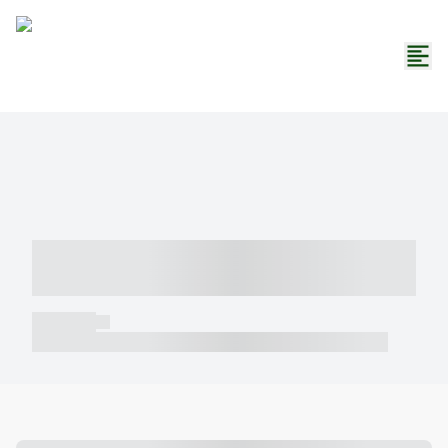
----- ----- -- ------ ---- ---- -- ----- -----
----- --- ------
----- -----
----- ----- -- ------ ---- ---- -- ----- ----- ----- --- ------