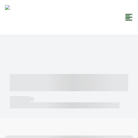
----- ----- -- ------ ---- ---- -- ----- -----
----- --- ------
----- -----
----- ----- -- ------ ---- ---- -- ----- ----- ----- --- ------