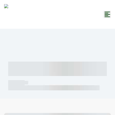
----- ----- -- ------ ---- ---- -- ----- -----
----- --- ------
----- -----
----- ----- -- ------ ---- ---- -- ----- ----- ----- --- ------