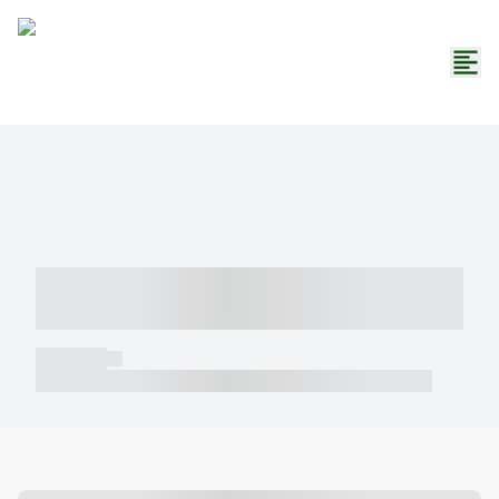
----- ----- -- ------ ---- ---- -- ----- -----
----- --- ------
----- -----
----- ----- -- ------ ---- ---- -- ----- ----- ----- --- ------